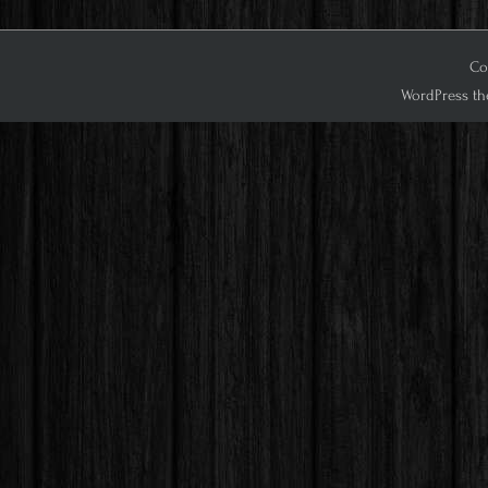
Co
WordPress th