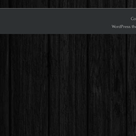
Co
WordPress th