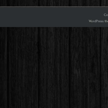
Co
WordPress th