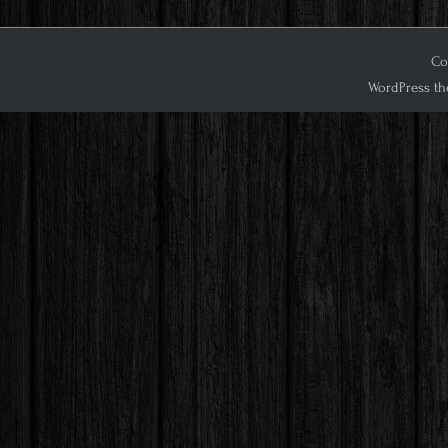
Co
WordPress th