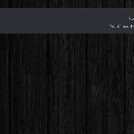
Co
WordPress th