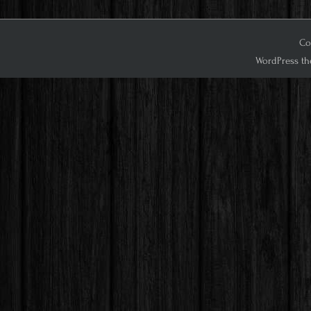
Co
WordPress th