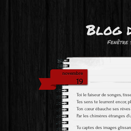
Blog 
Fenêtre 
novembre
19
Toi le faiseur de songes, tisse
Tes sens te leurrent encor, pli
Ton cœur ébauche ses rêves 
Par les chimères étranges d’
Tu captes des images glissan