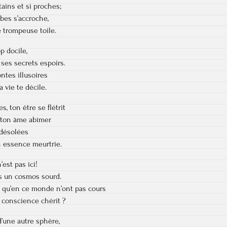
ntains et si proches;
ibes s’accroche,
e trompeuse toile.
p docile,
 ses secrets espoirs.
ontes illusoires
a vie te décile.
, ton être se flétrit
 ton âme abîmer
s désolées
on essence meurtrie.
’est pas ici!
s un cosmos sourd.
qu’en ce monde n’ont pas cours
a conscience chérit ?
d’une autre sphère,