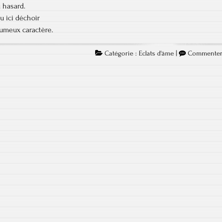
u hasard.
u ici déchoir
umeux caractère.
Catégorie :
Eclats d'âme
|
Commente