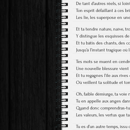
De tant d’autres réels, si loi
Ton esprit défaillant à ces br
Les lie, les superpose en un
Et ta tendre nature, naïve, tro
Y distingue les esquisses de
Et tu bâtis des chants, des c
Jusqu’à l’instant tragique où l
Tes mots se muent en cendres
Une nouvelle blessure vient
Et tu regagnes l’île aux rive
Où veillent ta solitude et t
Oh, faible démiurge, ta voie n
Tu en appelle aux anges dan
Quand donc comprendras-tu 
Les valeurs, les vertus que t
Tu es d’un autre temps, issu 