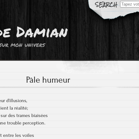
Résultats
de
recherch
pour:
de Damian
sur mon univers
Pâle humeur
ur d’illusions,
ent la réalité;
sur des trames biaisées
une trouble perception.
t entre les voiles