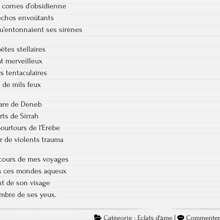
x cornes d’obsidienne
 échos envoûtants
u’entonnaient ses sirènes
pêtes stellaires
at merveilleux
s tentaculaires
t de mils feux
phare de Deneb
orts de Sirrah
pourtours de l’Erèbe
r de violents trauma
u cours de mes voyages
ns ces mondes aqueux
nt de son visage
ambre de ses yeux.
Catégorie :
Eclats d'âme
|
Commente