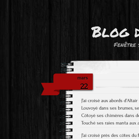
Blog 
Fenêtre 
mars
22
J’ai croisé aux abords d’Altair
Louvoyé dans ses brumes, se
Côtoyé ses chimères dans de
Touché ses raies manta aux 
J’ai croisé près des côtes du 