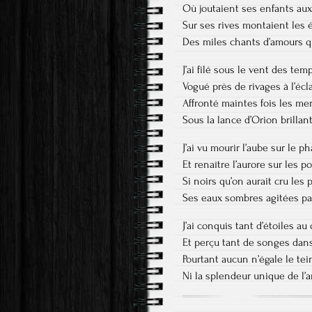
Où joutaient ses enfants au
Sur ses rives montaient les
Des miles chants d’amours q
J’ai filé sous le vent des tem
Vogué près de rivages à l’écl
Affronté maintes fois les mer
Sous la lance d’Orion brillan
J’ai vu mourir l’aube sur le 
Et renaître l’aurore sur les p
Si noirs qu’on aurait cru les 
Ses eaux sombres agitées pa
J’ai conquis tant d’étoiles a
Et perçu tant de songes da
Pourtant aucun n’égale le tei
Ni la splendeur unique de l’