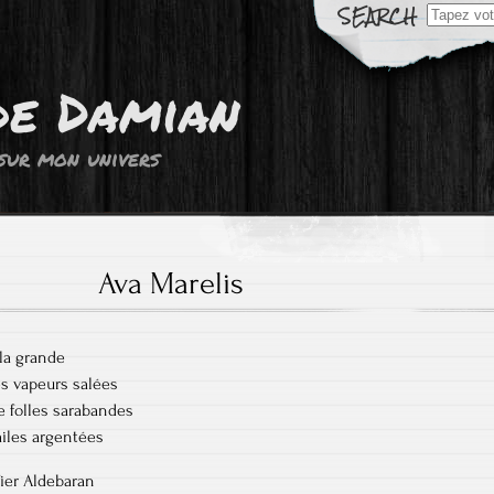
Résultats
de
recherch
pour:
de Damian
sur mon univers
Ava Marelis
 la grande
s vapeurs salées
 folles sarabandes
ailes argentées
fier Aldebaran