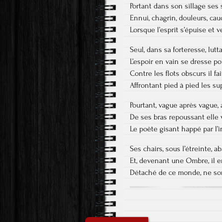
Portant dans son sillage ses
Ennui, chagrin, douleurs, c
Lorsque l’esprit s’épuise et ve
Seul, dans sa forteresse, lutt
L’espoir en vain se dresse p
Contre les flots obscurs il fa
Affrontant pied à pied les s
Pourtant, vague après vague,
De ses bras repoussant elle 
Le poète gisant happé par l’i
Ses chairs, sous l’étreinte, 
Et, devenant une Ombre, il er
Détaché de ce monde, ne so