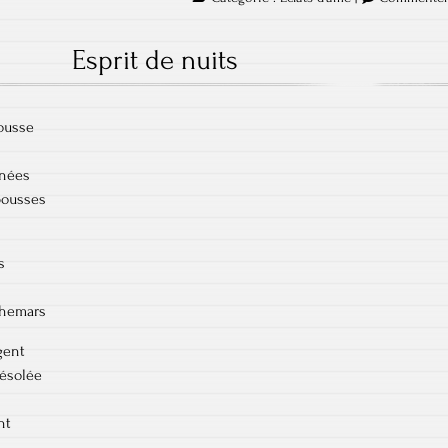
Esprit de nuits
ousse
mnées
pousses
s
chemars
gent
désolée
nt