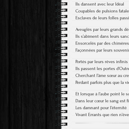
Ils dansent avec leur Idéal
Coupables de pulsions fatal
Esclaves de leurs folles pass
Aveuglés par leurs grands dé
Ils s’abîment dans leurs sanc
Ensorcelés par des chimères
Façonnées par leurs souveni
Portés par leurs rêves infinis
Ils passent les portes d’Out
Cherchant l’âme sœur au cr
Perdant parfois plus que la vi
Et lorsque à l’aube point le so
Dans leur cœur le sang est f
Les damnant pour l’éternité
Vivant Errants que rien n’évei