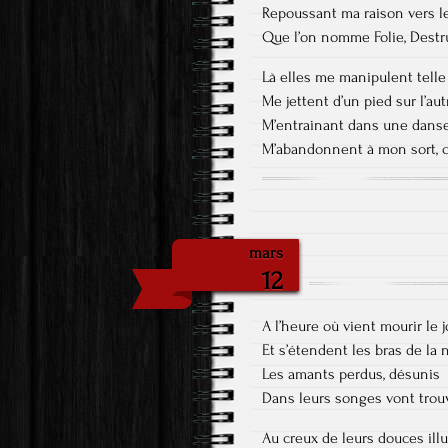
Repoussant ma raison vers l
Que l’on nomme Folie, Destr
Là elles me manipulent tell
Me jettent d’un pied sur l’aut
M’entrainant dans une danse 
M’abandonnent à mon sort, 
mars
12
A l’heure où vient mourir le j
Et s’étendent les bras de la 
Les amants perdus, désunis
Dans leurs songes vont trou
Au creux de leurs douces ill