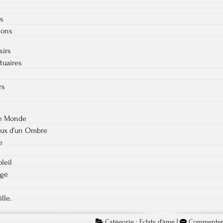
es
ions
sirs
tuaires
rs
re Monde
eux d’un Ombre
e
leil
igé
lle.
Catégorie :
Eclats d'âme
|
Commente