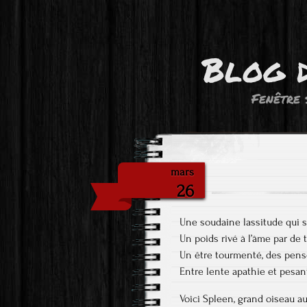
Blog 
Fenêtre 
mars
26
Une soudaine lassitude qui s
Un poids rivé à l’âme par de 
Un être tourmenté, des pen
Entre lente apathie et pesan
Voici Spleen, grand oiseau a