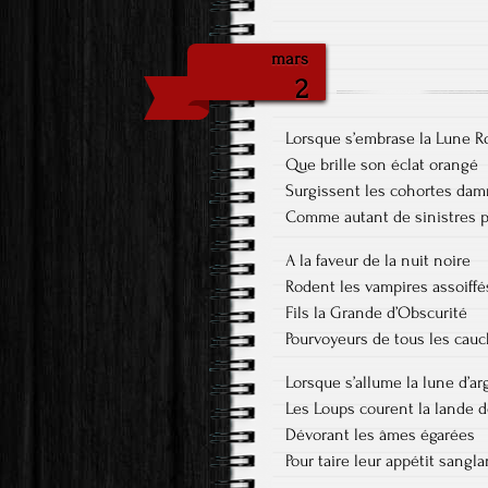
mars
2
Lorsque s’embrase la Lune R
Que brille son éclat orangé
Surgissent les cohortes da
Comme autant de sinistres 
A la faveur de la nuit noire
Rodent les vampires assoiffé
Fils la Grande d’Obscurité
Pourvoyeurs de tous les cau
Lorsque s’allume la lune d’ar
Les Loups courent la lande 
Dévorant les âmes égarées
Pour taire leur appétit sangla