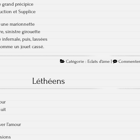
e grand précipice
uction et Supplice
e une marionnette
re, sinistre girouette
infernale, puis, lassées
comme un jouet cassé.
Catégorie :
Eclats d'âme
|
Commente
Léthéens
our
nuit
ver l’amour
usions