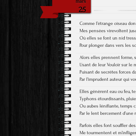
mars
25
Comme l’étrange oiseau dont 
Mes pensées virevoltent jus
Où elles se font un nid tres
Pour plonger dans vers les so
Alors elles prennent forme, 
Usant de leur Vouloir sur l
Puisant de secrètes forces 
Par l’imprudent auteur qui v
Elles génèrent eau ou feu, 
Typhons étourdissants, plui
Ou aubes lénifiante, temps c
Par le lent bercement d’une
Parfois elles font souffler de
Me tourmentent et m’infligen