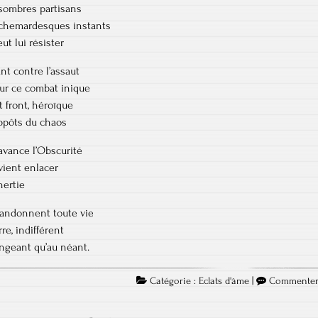
 sombres partisans
auchemardesques instants
ut lui résister
ant contre l’assaut
our ce combat inique
it front, héroïque
uppôts du chaos
 avance l’Obscurité
vient enlacer
nertie
abandonnent toute vie
re, indifférent
ngeant qu’au néant.
Catégorie :
Eclats d'âme
|
Commente