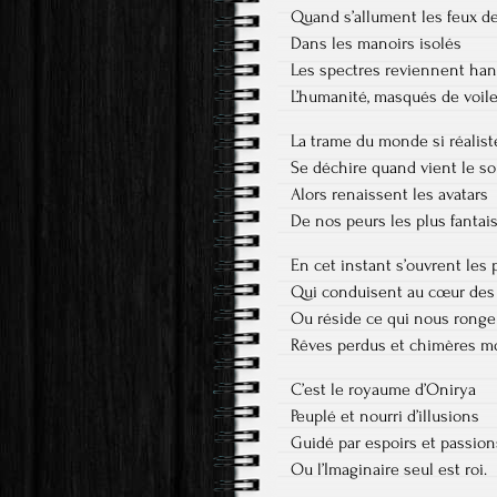
Quand s’allument les feux de
Dans les manoirs isolés
Les spectres reviennent han
L’humanité, masqués de voil
La trame du monde si réalist
Se déchire quand vient le so
Alors renaissent les avatars
De nos peurs les plus fantais
En cet instant s’ouvrent les 
Qui conduisent au cœur des
Ou réside ce qui nous ronge
Rêves perdus et chimères m
C’est le royaume d’Onirya
Peuplé et nourri d’illusions
Guidé par espoirs et passion
Ou l’Imaginaire seul est roi.