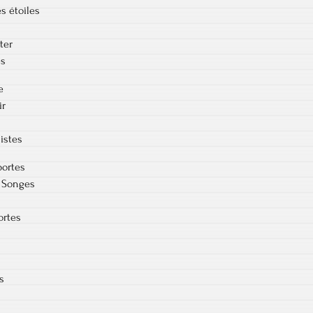
s étoiles
ter
es
e
ir
istes
portes
 Songes
ortes
s