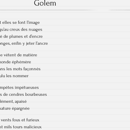
Golem
elles se font l’image
qu’au creux des nuages
sé de plumes et d’encre
nges, enfin y jeter l’ancre
se vêtent de matière
e monde éphémère
dans les mots façonnés
oulu les nommer
tempêtes impétueuses
es de cendres bourbeuses
lément, apaisé
 nature épargnée
s vents fous et furieux
t mils tours malicieux