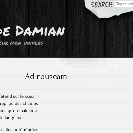
Résultats
de
recherch
pour:
de Damian
sur mon univers
Ad nauseam
’étend sur le cœur
trop lourdes chaines
sées qu’on malmène
te langueur
ux ailes enténébrées