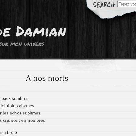
Résultats
de
recherch
pour:
de Damian
sur mon univers
A nos morts
es eaux sombres
e lointains abymes
r les échos sublimes
rs cris sont en nombres
s a brûlé