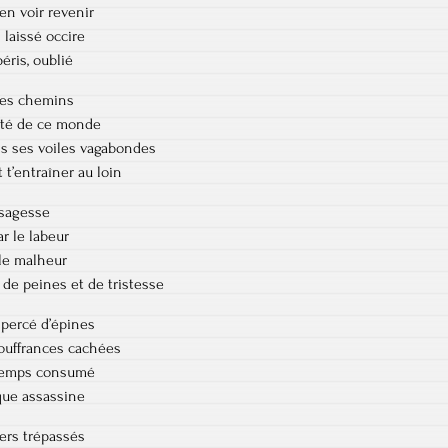
en voir revenir
 laissé occire
éris, oublié
 les chemins
lté de ce monde
ns ses voiles vagabondes
 t’entraîner au loin
e sagesse
ar le labeur
 le malheur
 de peines et de tristesse
 percé d’épines
souffrances cachées
ngtemps consumé
que assassine
hers trépassés