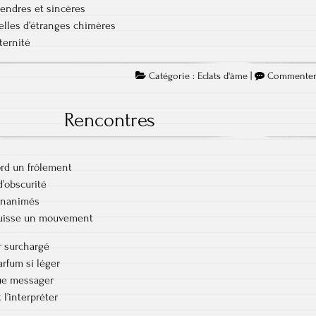
tendres et sincères
elles d’étranges chimères
ternité
Catégorie :
Eclats d'âme
|
Commente
Rencontres
ord un frôlement
d’obscurité
 inanimés
quisse un mouvement
r surchargé
arfum si léger
que messager
t l’interpréter