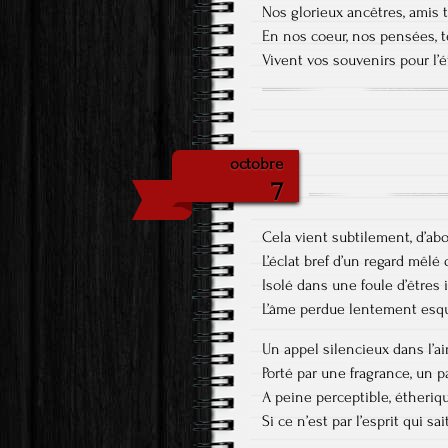
Nos glorieux ancêtres, amis 
En nos coeur, nos pensées, t
Vivent vos souvenirs pour l’é
octobre
7
Cela vient subtilement, d’ab
L’éclat bref d’un regard mêlé 
Isolé dans une foule d’êtres
L’âme perdue lentement es
Un appel silencieux dans l’ai
Porté par une fragrance, un p
A peine perceptible, étheri
Si ce n’est par l’esprit qui sai