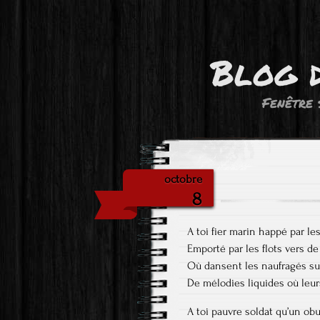
Blog 
Fenêtre 
octobre
8
A toi fier marin happé par l
Emporté par les flots vers d
Où dansent les naufragés su
De mélodies liquides où leu
A toi pauvre soldat qu’un obu