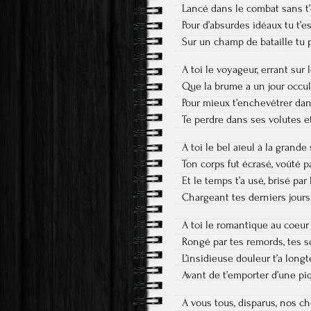
Lancé dans le combat sans t’
Pour d’absurdes idéaux tu t’es
Sur un champ de bataille tu p
A toi le voyageur, errant sur
Que la brume a un jour occu
Pour mieux t’enchevêtrer da
Te perdre dans ses volutes et
A toi le bel aïeul à la grand
Ton corps fut écrasé, voûté p
Et le temps t’a usé, brisé par
Chargeant tes derniers jours
A toi le romantique au coeur
Rongé par tes remords, tes 
L’insidieuse douleur t’a lo
Avant de t’emporter d’une pi
A vous tous, disparus, nos c