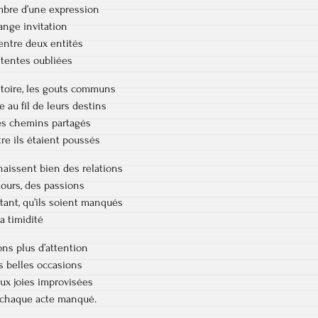
’ombre d’une expression
ange invitation
entre deux entités
ententes oubliées
istoire, les gouts communs
e au fil de leurs destins
des chemins partagés
re ils étaient poussés
naissent bien des relations
ours, des passions
urtant, qu’ils soient manqués
a timidité
ons plus d’attention
es belles occasions
ux joies improvisées
 chaque acte manqué.