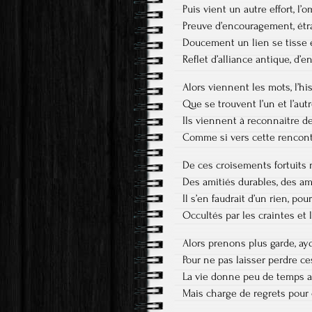
Puis vient un autre effort, l
Preuve d’encouragement, étr
Doucement un lien se tisse 
Reflet d’alliance antique, d’
Alors viennent les mots, l’h
Que se trouvent l’un et l’autr
Ils viennent à reconnaitre 
Comme si vers cette rencont
De ces croisements fortuits 
Des amitiés durables, des am
Il s’en faudrait d’un rien, po
Occultés par les craintes et l
Alors prenons plus garde, ay
Pour ne pas laisser perdre c
La vie donne peu de temps a
Mais charge de regrets pour