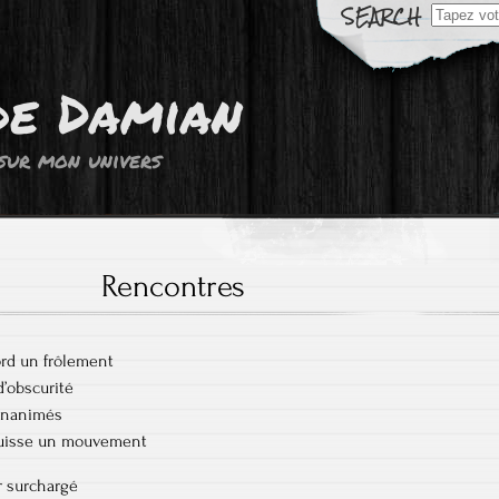
Résultats
de
recherch
pour:
de Damian
sur mon univers
Rencontres
ord un frôlement
d’obscurité
 inanimés
quisse un mouvement
r surchargé