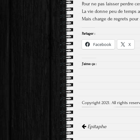
Pour ne pas laisser perdre c
La vie donne peu de temps a
Mais charge de regrets pour
Partager :
Facebook
X
J’aime ça :
Copyright 2021. All rights reser
Navigation
de
Epitaphe
l'article