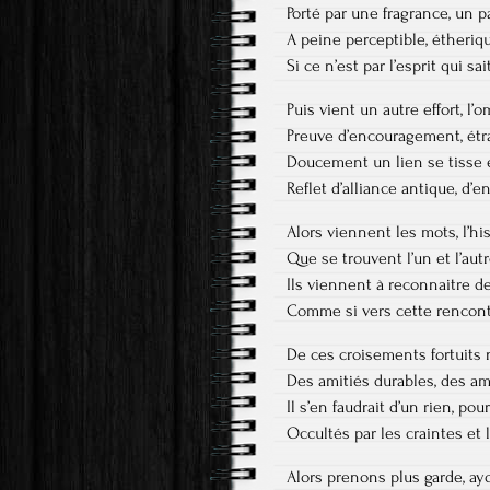
Porté par une fragrance, un p
A peine perceptible, étheri
Si ce n’est par l’esprit qui sai
Puis vient un autre effort, l
Preuve d’encouragement, étr
Doucement un lien se tisse 
Reflet d’alliance antique, d’
Alors viennent les mots, l’h
Que se trouvent l’un et l’autr
Ils viennent à reconnaitre 
Comme si vers cette rencont
De ces croisements fortuits 
Des amitiés durables, des am
Il s’en faudrait d’un rien, po
Occultés par les craintes et l
Alors prenons plus garde, ay