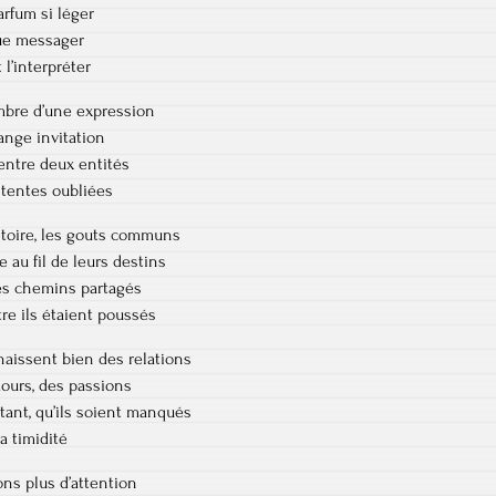
arfum si léger
que messager
t l’interpréter
’ombre d’une expression
ange invitation
entre deux entités
ententes oubliées
istoire, les gouts communs
e au fil de leurs destins
des chemins partagés
re ils étaient poussés
naissent bien des relations
ours, des passions
urtant, qu’ils soient manqués
a timidité
ons plus d’attention