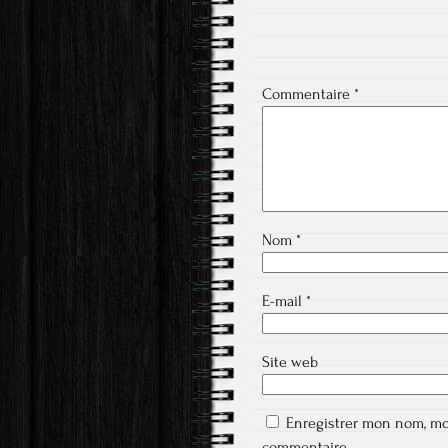
Commentaire
*
Nom
*
E-mail
*
Site web
Enregistrer mon nom, mo
commentaire.