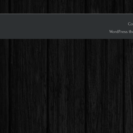
Co
WordPress th