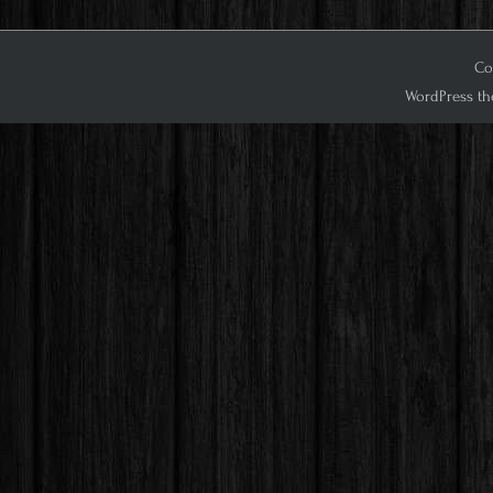
Co
WordPress th