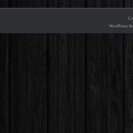
Co
WordPress th