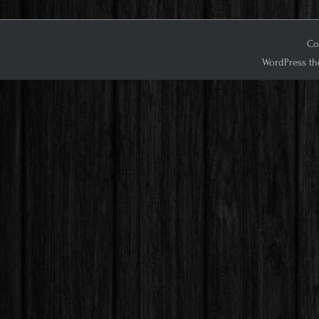
Co
WordPress th