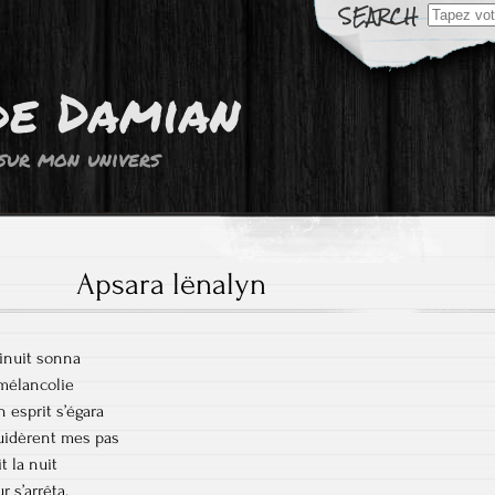
Résultats
de
recherch
pour:
de Damian
sur mon univers
Apsara lënalyn
inuit sonna
 mélancolie
 esprit s’égara
uidèrent mes pas
t la nuit
 s’arrêta.