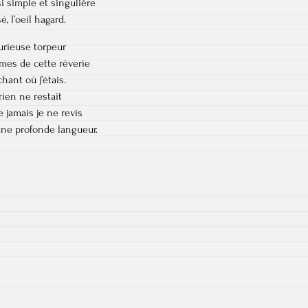
si simple et singulière
é, l’oeil hagard.
curieuse torpeur
umes de cette rêverie
ant où j’étais.
rien ne restait
 jamais je ne revis
une profonde langueur.