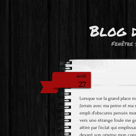
Blog 
Fenêtre 
août
27
Lorsque sur la grand place m
j’errais avec ma peine et ma
empli d’obscures pensés mon
vers une étrange foule me g
attiré par l’éclat qui emplissai
devant son origine mon coeur