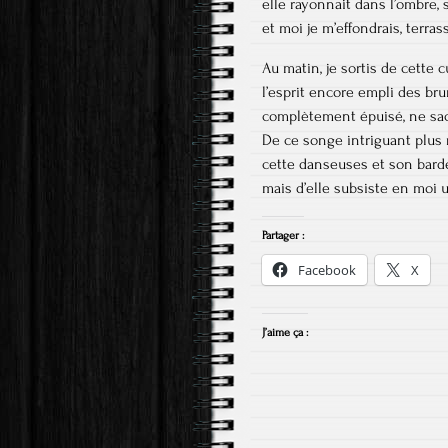
elle rayonnait dans l’ombre, 
et moi je m’effondrais, terrass
Au matin, je sortis de cette 
l’esprit encore empli des br
complètement épuisé, ne sach
De ce songe intriguant plus 
cette danseuses et son barde
mais d’elle subsiste en moi 
Partager :
Facebook
X
J’aime ça :