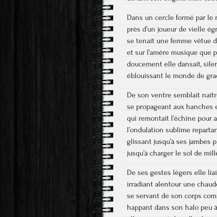
Dans un cercle formé par le
près d’un joueur de vielle é
se tenait une femme vêtue d
et sur l’amère musique que p
doucement elle dansait, sile
éblouissant le monde de gr
De son ventre semblait naître
se propageant aux hanches 
qui remontait l’échine pour a
l’ondulation sublime repartan
glissant jusqu’à ses jambes 
jusqu’à charger le sol de mill
De ses gestes légers elle liai
irradiant alentour une chaud
se servant de son corps co
happant dans son halo peu 